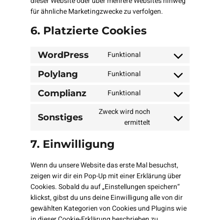
dieser Website oder über mehrere Websites hinweg
für ähnliche Marketingzwecke zu verfolgen.
6. Platzierte Cookies
WordPress
Funktional
Consent
to
Polylang
Funktional
Consent
service
to
wordpress
Complianz
Funktional
Consent
service
to
polylang
Zweck wird noch
Sonstiges
service
Consent
ermittelt
complianz
to
7. Einwilligung
service
sonstiges
Wenn du unsere Website das erste Mal besuchst,
zeigen wir dir ein Pop-Up mit einer Erklärung über
Cookies. Sobald du auf „Einstellungen speichern“
klickst, gibst du uns deine Einwilligung alle von dir
gewählten Kategorien von Cookies und Plugins wie
in dieser Cookie-Erklärung beschrieben zu